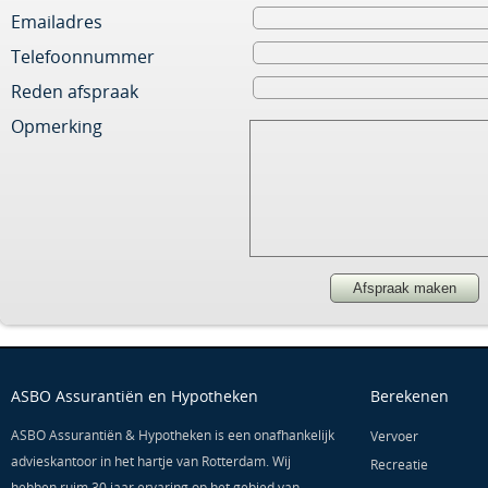
Emailadres
Telefoonnummer
Reden afspraak
Opmerking
ASBO Assurantiën en Hypotheken
Berekenen
ASBO Assurantiën & Hypotheken is een onafhankelijk
Vervoer
advieskantoor in het hartje van Rotterdam. Wij
Recreatie
hebben ruim 30 jaar ervaring op het gebied van