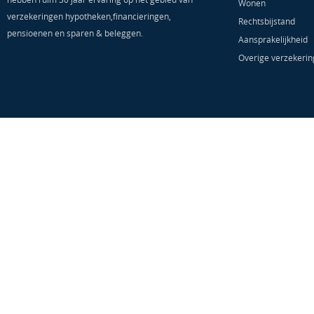
Wonen
verzekeringen hypotheken,financieringen,
Rechtsbijstand
pensioenen en sparen & beleggen.
Aansprakelijkheid
Overige verzekeri