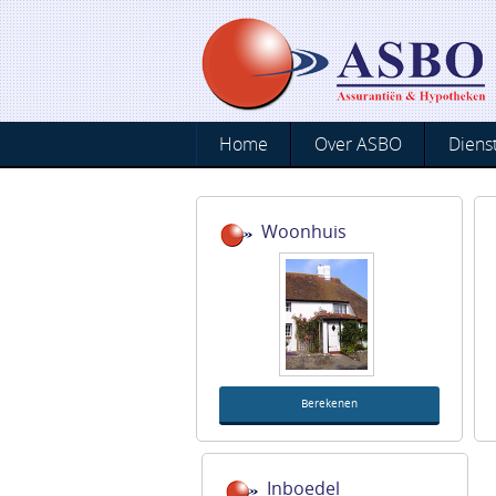
Home
Over ASBO
Diens
Woonhuis
Berekenen
Inboedel