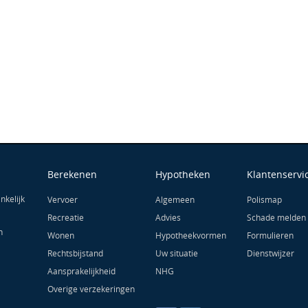
Berekenen
Hypotheken
Klantenservi
nkelijk
Vervoer
Algemeen
Polismap
Recreatie
Advies
Schade melden
n
Wonen
Hypotheekvormen
Formulieren
Rechtsbijstand
Uw situatie
Dienstwijzer
Aansprakelijkheid
NHG
Overige verzekeringen