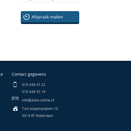
Afspraak maken
ce
Contact gegevens
010-436 47 22
010-436 55 19
info@asbo-online.nl
Toni koopmanplein 10
3014 RT Rotterdam