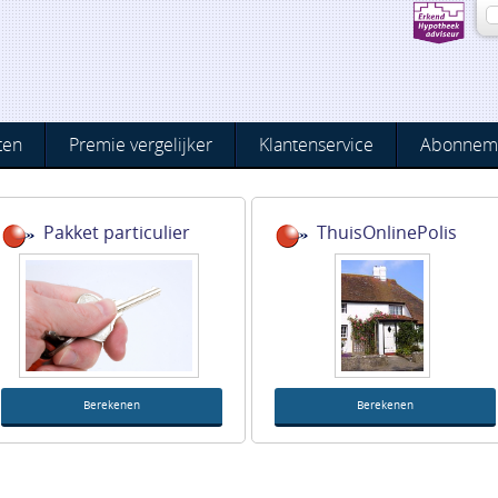
ten
Premie vergelijker
Klantenservice
Abonnem
Pakket particulier
ThuisOnlinePolis
Berekenen
Berekenen