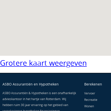
Grotere kaart weergeven
ASBO Assurantiën en Hypotheken
Berekenen
ASBO Assurantiën & Hypotheken is een onafhankelijk
Vervoer
advieskantoor in het hartje van Rotterdam. Wij
Recreatie
hebben ruim 30 jaar ervaring op het gebied van
Wonen
verzekeringen hypotheken,financieringen,