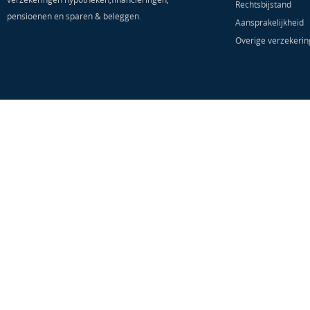
Rechtsbijstand
pensioenen en sparen & beleggen.
Aansprakelijkheid
Overige verzekeri