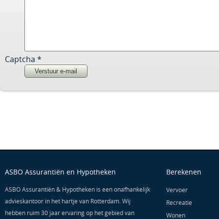
Captcha
*
Verstuur e-mail
ASBO Assurantiën en Hypotheken
Berekenen
ASBO Assurantiën & Hypotheken is een onafhankelijk
Vervoer
advieskantoor in het hartje van Rotterdam. Wij
Recreatie
hebben ruim 30 jaar ervaring op het gebied van
Wonen