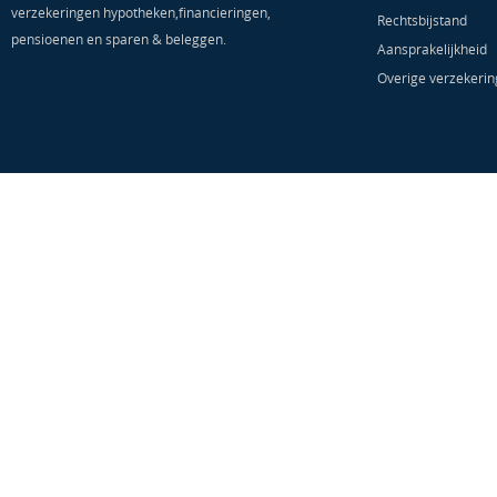
verzekeringen hypotheken,financieringen,
Rechtsbijstand
pensioenen en sparen & beleggen.
Aansprakelijkheid
Overige verzekeri