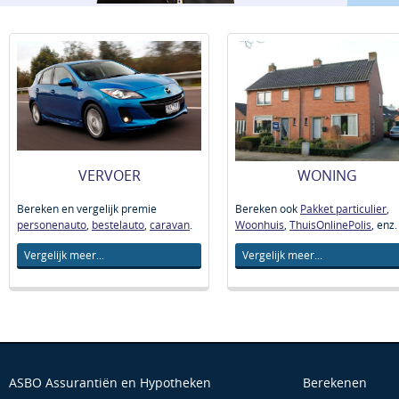
VERVOER
WONING
Bereken en vergelijk premie
Bereken ook
Pakket particulier
,
personenauto
,
bestelauto
,
caravan
.
Woonhuis
,
ThuisOnlinePolis
, enz.
Vergelijk meer...
Vergelijk meer...
ASBO Assurantiën en Hypotheken
Berekenen