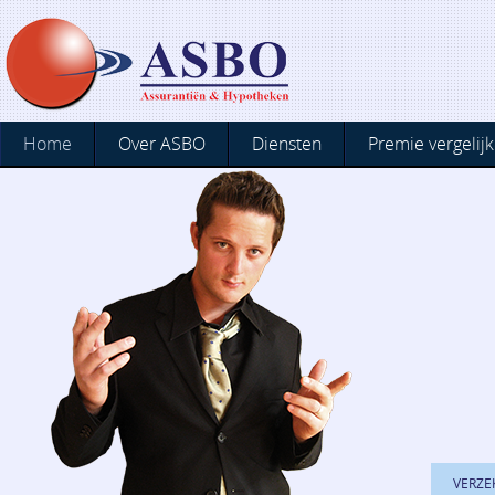
Home
Over ASBO
Diensten
Premie vergelijk
VERZE