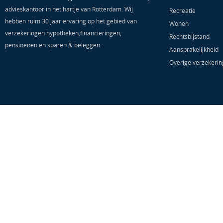
advieskantoor in het hartje van Rotterdam. Wij
Recreatie
hebben ruim 30 jaar ervaring op het gebied van
Wonen
verzekeringen hypotheken,financieringen,
Rechtsbijstand
pensioenen en sparen & beleggen.
Aansprakelijkheid
Overige verzekeri