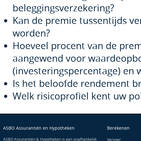
beleggingsverzekering?
Kan de premie tussentijds ve
worden?
Hoeveel procent van de prem
aangewend voor waardeopb
(investeringspercentage) en w
Is het beloofde rendement br
Welk risicoprofiel kent uw pol
ASBO Assurantiën en Hypotheken
Berekenen
ASBO Assurantiën & Hypotheken is een onafhankelijk
Vervoer