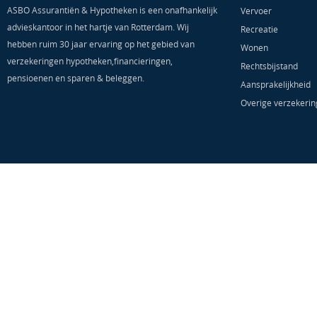
ASBO Assurantiën & Hypotheken is een onafhankelijk
Vervoer
advieskantoor in het hartje van Rotterdam. Wij
Recreatie
hebben ruim 30 jaar ervaring op het gebied van
Wonen
verzekeringen hypotheken,financieringen,
Rechtsbijstand
pensioenen en sparen & beleggen.
Aansprakelijkheid
Overige verzekeri