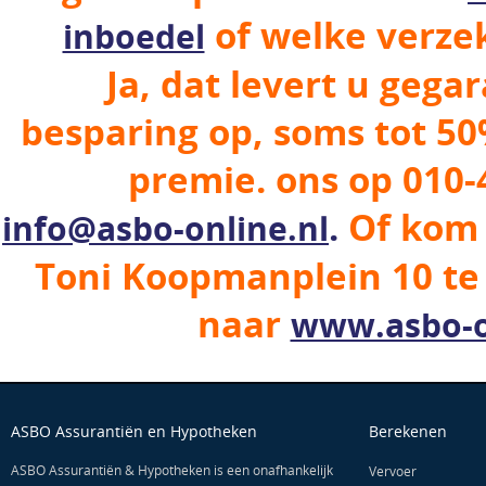
of welke verze
inboedel
Ja, dat levert u geg
besparing op, soms tot 5
premie. ons op 010-
.
Of kom 
info@asbo-online.nl
Toni Koopmanplein 10 te
naar
www.asbo-o
ASBO Assurantiën en Hypotheken
Berekenen
ASBO Assurantiën & Hypotheken is een onafhankelijk
Vervoer