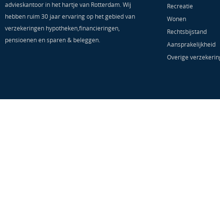
advieskantoor in het hartje van Rotterdam. Wij
Recreatie
hebben ruim 30 jaar ervaring op het gebied van
Wonen
verzekeringen hypotheken,financieringen,
Rechtsbijstand
pensioenen en sparen & beleggen.
Aansprakelijkheid
Overige verzekeri