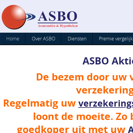
Home
Over ASBO
Diensten
Premie vergelijk
ASBO Akti
De bezem door uw 
verzekerin
Regelmatig uw
verzekering
loont de moeite. Zo b
goedkoper uit met uw
A